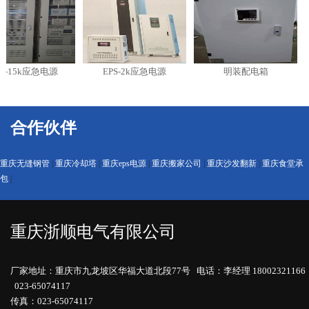
-15k应急电源
EPS-2k应急电源
明装配电箱
合作伙伴
重庆无缝钢管
|
重庆冷却塔
|
重庆eps电源
|
重庆搬家公司
|
重庆沙发翻新
|
重庆食堂承
包
|
重庆浙顺电气有限公司
厂家地址：重庆市九龙坡区华福大道北段77号 电话：李经理 18002321166
023-65074117
传真：023-65074117