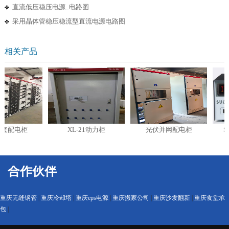
直流低压稳压电源_电路图
采用晶体管稳压稳流型直流电源电路图
相关产品
套配电柜
XL-21动力柜
光伏并网配电柜
SVC
合作伙伴
重庆无缝钢管
|
重庆冷却塔
|
重庆eps电源
|
重庆搬家公司
|
重庆沙发翻新
|
重庆食堂承
包
|