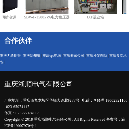
间断电源
SBW-F-1500kVA电力稳压器
JXF基业箱
SV
合作伙伴
重庆无缝钢管
|
重庆冷却塔
|
重庆eps电源
|
重庆搬家公司
|
重庆沙发翻新
|
重庆食堂承
包
|
重庆浙顺电气有限公司
厂家地址：重庆市九龙坡区华福大道北段77号 电话：李经理 18002321166
023-65074117
传真：023-65074117
Copyright © 2019 重庆浙顺电气有限公司 , All Rights Reserved
备案号：渝
ICP备19007970号-1