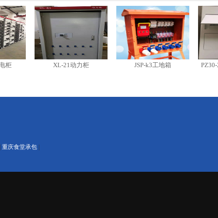
XL-21动力柜
JSP-k3工地箱
PZ30-24回
|
重庆食堂承包
|