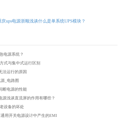
庆ups电源浙顺浅谈什么是单系统UPS模块？
应急电源系统？
化方式与集中式运行区别
源无法运行的原因
源_电路图
不间断电源的性能
断电源浅谈直流屏的作用有哪些？
源老设备的坏处
通用开关电源设计中产生的EMI