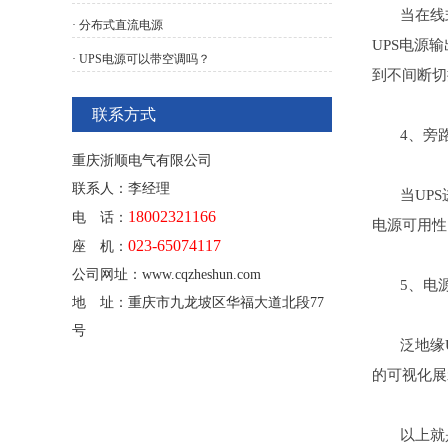
当在线式U
· 分布式直流电源
UPS电源
· UPS电源可以带空调吗？
到不间断切
联系方式
4、旁路
重庆浙顺电气有限公司
联系人：李经理
当UPS进
18002321166
电 话：
电源可用性
023-65074117
座 机：
公司网址：www.cqzheshun.com
5、电源
地 址：重庆市九龙坡区华福大道北段77
号
泛地缘UP
的可视化展
以上就是重