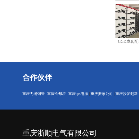
EPS-30k应急电源
SBW-F-1500kVA电力稳压器
GGD成套配电柜
合作伙伴
重庆无缝钢管
|
重庆冷却塔
|
重庆eps电源
|
重庆搬家公司
|
重庆沙发翻新
重庆浙顺电气有限公司