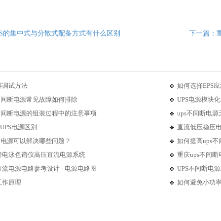
PS的集中式与分散式配备方式有什么区别
下一篇：重
屏调试方法
如何选择EPS
不间断电源常见故障如何排除
UPS电源模块
S不间断电源的组装过程中的注意事项
ups不间断电
与UPS电源区别
直流低压稳压电
断电源可以解决哪些问题？
如何提高ups
管电泳色谱仪高压直流电源系统
重庆ups不间
流电源电路参考设计 - 电源电路图
UPS不间断电
工作原理
如何避免小功率