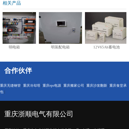
相关产品
弱电箱
明装配电箱
12V65Ah蓄电池
合作伙伴
重庆无缝钢管
|
重庆冷却塔
|
重庆eps电源
|
重庆搬家公司
|
重庆沙发翻新
|
重庆食堂承
包
|
重庆浙顺电气有限公司