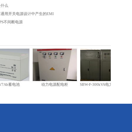
是什么
通用开关电源设计中产生的EMI
PS不间断电源
电池
动力电源配电柜
SBW-F-300kVA电力稳压器
SVC-2