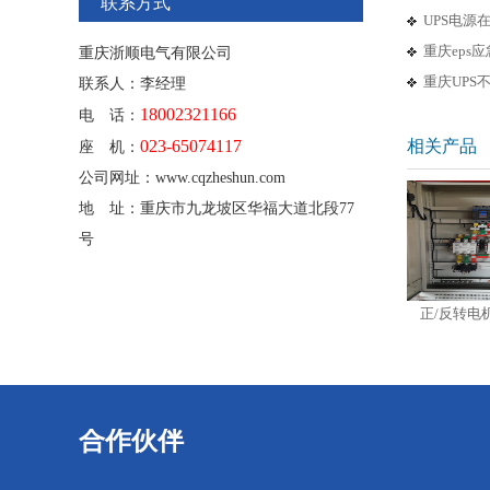
联系方式
UPS电
重庆eps
重庆浙顺电气有限公司
重庆UPS
联系人：李经理
18002321166
电 话：
023-65074117
相关产品
座 机：
公司网址：www.cqzheshun.com
地 址：重庆市九龙坡区华福大道北段77
号
B173000SL10A直流电源
GGD配电柜
正/反转电机控制柜
合作伙伴